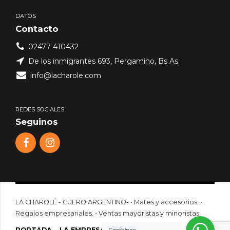
DATOS
Contacto
02477-410432
De los inmigrantes 693, Pergamino, Bs As
info@lacharole.com
REDES SOCIALES
Seguinos
LA CHAROLÉ - CUERO ARGENTINO- • Mates y accesorios. •
Regalos empresariales. • Ventas mayoristas y minoristas.
PORTADA
LA EMPRESA
PRODUCTOS