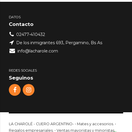
DATOS
Contacto
02477-410432
De los inmigrantes 693, Pergamino, Bs As
info@lacharole.com
REDES SOCIALES
Seguinos
LA CHAROLÉ - CUERO ARGENTINO- • Mates y accesorios. •
Regalos empresariales. • Ventas mayoristas y minoristas.