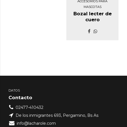
ACCESORIOS PARA
MASCOTAS
Bozal lecter de
cuero
DATOS
Contacto
02477-410432
De los inmigrantes 693, Pergamino, Bs As
info@lacharole.com